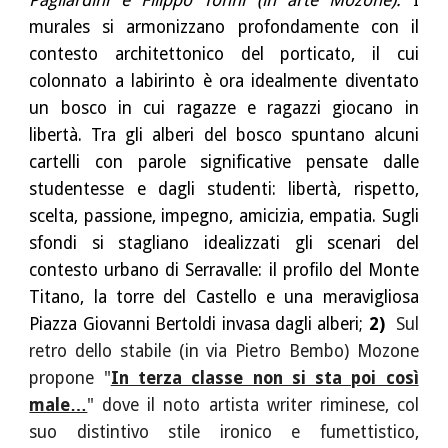
Pagliardini e Filippo Tonni (in arte Mozone).
I
murales si armonizzano profondamente con il
contesto architettonico del porticato, il cui
colonnato a labirinto è ora idealmente diventato
un bosco in cui ragazze e ragazzi giocano in
libertà. Tra gli alberi del bosco spuntano alcuni
cartelli con parole significative pensate dalle
studentesse e dagli studenti: libertà, rispetto,
scelta, passione, impegno, amicizia, empatia. Sugli
sfondi si stagliano idealizzati gli scenari del
contesto urbano di Serravalle: il profilo del Monte
Titano, la torre del Castello e una meravigliosa
Piazza Giovanni Bertoldi invasa dagli alberi;
2)
Sul
retro dello stabile (in via Pietro Bembo) Mozone
propone "
In terza classe non si sta poi così
male…
" dove il noto artista writer riminese, col
suo distintivo stile ironico e fumettistico,