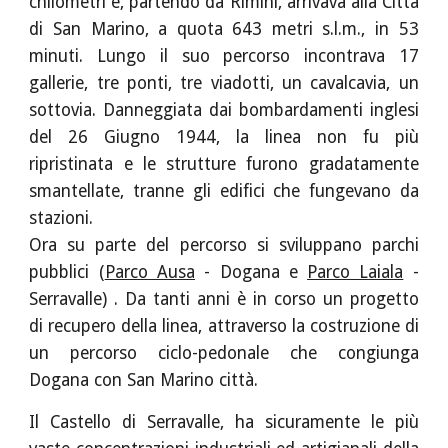
chilometri e, partendo da Rimini, arrivava alla Città
di San Marino, a quota 643 metri s.l.m., in 53
minuti. Lungo il suo percorso incontrava 17
gallerie, tre ponti, tre viadotti, un cavalcavia, un
sottovia. Danneggiata dai bombardamenti inglesi
del 26 Giugno 1944, la linea non fu più
ripristinata e le strutture furono gradatamente
smantellate, tranne gli edifici che fungevano da
stazioni.
Ora su parte del percorso si sviluppano parchi
pubblici (
Parco Ausa
- Dogana e
Parco Laiala
-
Serravalle) . Da tanti anni è in corso un progetto
di recupero della linea, attraverso la costruzione di
un percorso ciclo-pedonale che congiunga
Dogana con San Marino città.
Il Castello di Serravalle, ha sicuramente le più