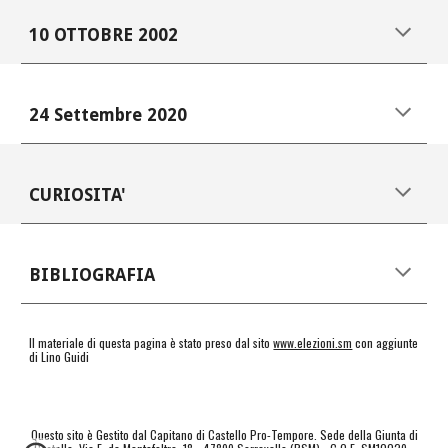
10 OTTOBRE 2002
24
Settembre
20
20
CURIOSIT
A'
BIBLIOGRAFIA
Il materiale di questa pagina è stato preso dal sito
www.elezioni.sm
con aggiunte
di Lino Guidi
Questo sito è Gestito dal Capitano di Castello Pro-Tempore. Sede della Giunta di